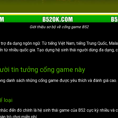
Giới thiệu sơ bộ về cổng game B52
rợ đa dạng ngôn ngữ. Từ tiếng Việt Nam, tiếng Trung Quốc, Malay
 từ nhiều quốc gia. Tạo dựng hệ sinh thái người dùng đa dạng, 
gười tin tưởng cổng game này
ng danh sách những cổng game được yêu thích và đánh giá cao. 
ể loại
hắc đến đó chính là hệ sinh thái game của B52 cực kỳ nhiều và cu
àn trò chơi miễn phí.