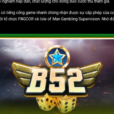
i nghiệm hấp dẫn, chất lượng cho đông đảo cược thủ tham gia.
tín, có tiếng cổng game nhanh chóng nhận được sự cấp phép của 
bởi tổ chức PAGCOR và Isle of Man Gambling Supervision. Nhờ đ