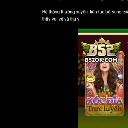
Hệ thống thường xuyên, liên tục bổ sung c
thấy vui vẻ và thú vị.