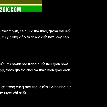
trực tuyến, cá cược thể thao, game bài đổi
cực kỳ đông đảo từ trước đến nay. Vậy nên
 đầu tư mạnh mẽ trong suốt thời gian hoạt
p, tham gia trò chơi và thực hiện giao dịch
 lớn trong cùng một thời điểm. Chính nhờ sự
 tuyệt vời nhất.