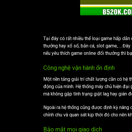
Tại đây có rất nhiều thể loại game hấp dẫn
thưởng hay xổ số, bắn cá, slot game,…..Đây
nếu yêu thích game online đổi thưởng thì bạ
Công nghệ vận hành ổn định
Một nền tảng giải trí chất lượng cần có hệ
động của mình. Hệ thống máy chủ hiện đại gi
mà không gặp tình trạng giật lag hay gián 
Ngoài ra hệ thống cũng được định kỳ nâng c
chỉnh chu và quan sát kịp thời đó cho nên k
Bảo mật mọi giao dịch