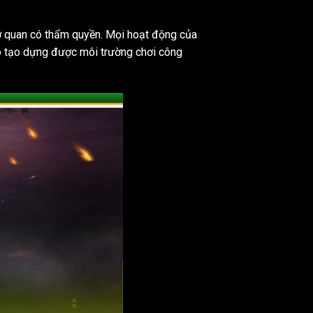
cơ quan có thẩm quyền. Mọi hoạt động của
ó tạo dựng được môi trường chơi công