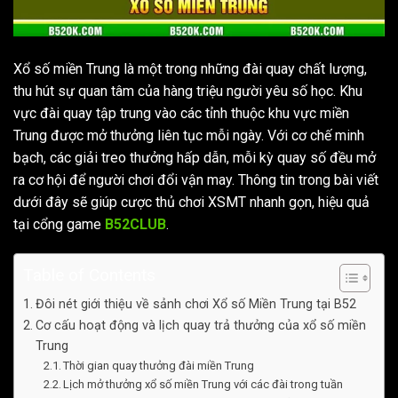
Xổ số miền Trung là một trong những đài quay chất lượng,
thu hút sự quan tâm của hàng triệu người yêu số học. Khu
vực đài quay tập trung vào các tỉnh thuộc khu vực miền
Trung được mở thưởng liên tục mỗi ngày. Với cơ chế minh
bạch, các giải treo thưởng hấp dẫn, mỗi kỳ quay số đều mở
ra cơ hội để người chơi đổi vận may. Thông tin trong bài viết
dưới đây sẽ giúp cược thủ chơi XSMT nhanh gọn, hiệu quả
tại cổng game
B52CLUB
.
Table of Contents
Đôi nét giới thiệu về sảnh chơi Xổ số Miền Trung tại B52
Cơ cấu hoạt động và lịch quay trả thưởng của xổ số miền
Trung
Thời gian quay thưởng đài miền Trung
Lịch mở thưởng xổ số miền Trung với các đài trong tuần