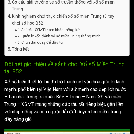
Cơ cấu giải thưởng vé số truyền thống với xổ số miền
Trung
Kinh nghiệm chơi thực chiến xổ số miền Trung từ tay
chơi số học B52
Soi cầu XSMT tham khảo thống kê
Quản lý vốn đánh xổ số miền Trung thông minh
Chọn đài quay để đầu tư
Tổng kết
Đôi nét giới thiệu về sảnh chơi Xổ số Miền Trung
tại B52
Xổ số kiến thiết từ lâu đã trở thành nét văn hóa giải trí lành
mạnh, phổ biến tại Việt Nam với sứ mệnh cao đẹp Ích nước
– Lợi nhà. Trong ba miền Bắc – Trung – Nam, Xổ số miền
Trung – XSMT mang những đặc thù rất riêng biệt, gắn liền
với nhịp sống và con người dải đất duyên hải miền Trung
đầy nắng gió.