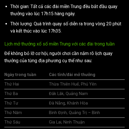
Thời gian: Tất cả các đài miền Trung đều bắt đầu quay
thưởng vào lúc 17h15 hàng ngày.
Thời lượng: Quá trình quay số diễn ra trong vòng 20 phút
và kết thúc vào lúc 17h35.
Lịch mở thưởng xổ số miền Trung với các đài trong tuần
Để không bỏ lỡ cơ hội, người chơi cần nắm rõ lịch quay
thưởng của từng địa phương cụ thể như sau:
Ngày trong tuần
Các tỉnh/đài mở thưởng
Thứ Hai
Thừa Thiên Huế, Phú Yên
Thứ Ba
Đắk Lắk, Quảng Nam
Thứ Tư
Đà Nẵng, Khánh Hòa
Thứ Năm
Bình Định, Quảng Trị – Bình
Thứ Sáu
Gia Lai, Ninh Thuận