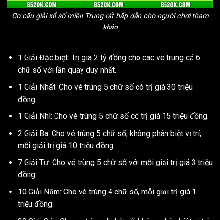
Cơ cấu giải xổ số miền Trung rất hấp dẫn cho người chơi tham
khảo
1 Giải Đặc biệt: Trị giá 2 tỷ đồng cho các vé trùng cả 6
chữ số với lần quay duy nhất.
1 Giải Nhất: Cho vé trùng 5 chữ số có trị giá 30 triệu
đồng.
1 Giải Nhì: Cho vé trùng 5 chữ số có trị giá 15 triệu đồng.
2 Giải Ba: Cho vé trùng 5 chữ số, không phân biệt vị trí;
mỗi giải trị giá 10 triệu đồng.
7 Giải Tư: Cho vé trùng 5 chữ số với mỗi giải trị giá 3 triệu
đồng.
10 Giải Năm: Cho vé trùng 4 chữ số, mỗi giải trị giá 1
triệu đồng.