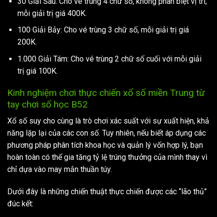
30 Giải Sáu: Cho vé trùng 4 chữ số, không phân biệt vị trí,
mỗi giải trị giá 400K.
100 Giải Bảy: Cho vé trùng 3 chữ số, mỗi giải trị giá
200K.
1.000 Giải Tám: Cho vé trùng 2 chữ số cuối với mỗi giải
trị giá 100K.
Kinh nghiệm chơi thực chiến xổ số miền Trung từ
tay chơi số học B52
Xổ số suy cho cùng là trò chơi xác suất với sự xuất hiện, khả
năng lặp lại của các con số. Tuy nhiên, nếu biết áp dụng các
phương pháp phân tích khoa học và quản lý vốn hợp lý, bạn
hoàn toàn có thể gia tăng tỷ lệ trúng thưởng của mình thay vì
chỉ dựa vào may mắn thuần túy.
Dưới đây là những chiến thuật thực chiến được các “lão thủ”
đúc kết: