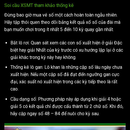
Soi cầu XSMT tham khảo thống kê
Đừng bao giờ mua vé số một cách hoàn toàn ngẫu nhiên.
Hãy tập thói quen theo dõi bảng kết quả xổ số của đài mà
bạn muốn chơi trong ít nhất 5 đến 10 kỳ quay gần nhất.
Bắt lô rơi: Quan sát xem các con số xuất hiện ở giải Đặc
biệt hay giải Nhất của kỳ trước có xu hướng lặp lại ở các
giải khác trong kỳ này hay không.
Thống kê lô gan: Lô khan là những cặp số lâu ngày chưa
xuất hiện. Nếu một cặp số đã đạt đến ngưỡng gan cực
đại, xác suất nó xuất hiện trong các kỳ tiếp theo là rất
cao.
Cầu dạng số: Phương pháp này áp dụng khi giải 4 hoặc
giải 5 có kết quả chỉ được cấu thành từ 2 chữ số. Khi đó,
hãy cặp ngay số 48 – 84 để nuôi cho kỳ sau.