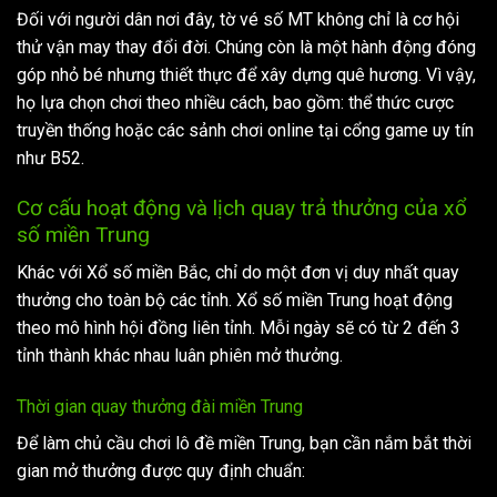
Đối với người dân nơi đây, tờ vé số MT không chỉ là cơ hội
thử vận may thay đổi đời. Chúng còn là một hành động đóng
góp nhỏ bé nhưng thiết thực để xây dựng quê hương. Vì vậy,
họ lựa chọn chơi theo nhiều cách, bao gồm: thể thức cược
truyền thống hoặc các sảnh chơi online tại cổng game uy tín
như B52.
Cơ cấu hoạt động và lịch quay trả thưởng của xổ
số miền Trung
Khác với Xổ số miền Bắc, chỉ do một đơn vị duy nhất quay
thưởng cho toàn bộ các tỉnh. Xổ số miền Trung hoạt động
theo mô hình hội đồng liên tỉnh. Mỗi ngày sẽ có từ 2 đến 3
tỉnh thành khác nhau luân phiên mở thưởng.
Thời gian quay thưởng đài miền Trung
Để làm chủ cầu chơi lô đề miền Trung, bạn cần nắm bắt thời
gian mở thưởng được quy định chuẩn: