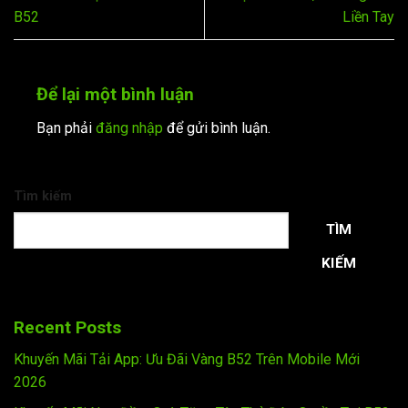
B52
Liền Tay
Để lại một bình luận
Bạn phải
đăng nhập
để gửi bình luận.
Tìm kiếm
TÌM
KIẾM
Recent Posts
Khuyến Mãi Tải App: Ưu Đãi Vàng B52 Trên Mobile Mới
2026