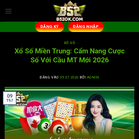
Bỏ
qua
nội
dung
ĐĂNG KÝ
ĐĂNG NHẬP
XỔ SỐ
Xổ Số Miền Trung: Cẩm Nang Cược
Số Với Cầu MT Mới 2026
ĐĂNG VÀO
09.07.2026
BỞI
ADMIN
09
Th7