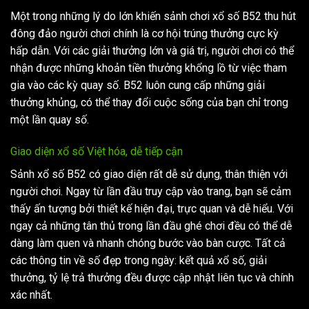
Một trong những lý do lớn khiến sảnh chơi xổ số B52 thu hút
đông đảo người chơi chính là cơ hội trúng thưởng cực kỳ
hấp dẫn. Với các giải thưởng lớn và giá trị, người chơi có thể
nhận được những khoản tiền thưởng khổng lồ từ việc tham
gia vào các kỳ quay số. B52 luôn cung cấp những giải
thưởng khủng, có thể thay đổi cuộc sống của bạn chỉ trong
một lần quay số.
Giao diện xổ số Việt hóa, dễ tiếp cận
Sảnh xổ số B52 có giao diện rất dễ sử dụng, thân thiện với
người chơi. Ngay từ lần đầu truy cập vào trang, bạn sẽ cảm
thấy ấn tượng bởi thiết kế hiện đại, trực quan và dễ hiểu. Với
ngay cả những tân thủ trong lần đầu ghé chơi đều có thể dễ
dàng làm quen và nhanh chóng bước vào bàn cược. Tất cả
các thông tin về số đẹp trong ngày: kết quả xổ số, giải
thưởng, tỷ lệ trả thưởng đều được cập nhật liên tục và chính
xác nhất.