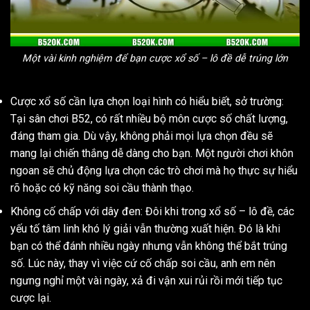
Một vài kinh nghiệm để bạn cược xổ số – lô đề dễ trúng lớn
Cược xổ số cần lựa chọn loại hình có hiểu biết, sở trường:
Tại sân chơi B52, có rất nhiều bộ môn cược số chất lượng,
đáng tham gia. Dù vậy, không phải mọi lựa chọn đều sẽ
mang lại chiến thắng dễ dàng cho bạn. Một người chơi khôn
ngoan sẽ chủ động lựa chọn các trò chơi mà họ thực sự hiểu
rõ hoặc có kỹ năng soi cầu thành thạo.
Không cố chấp với dây đen: Đôi khi trong xổ số – lô đề, các
yếu tố tâm linh khó lý giải vẫn thường xuất hiện. Đó là khi
bạn có thể đánh nhiều ngày nhưng vẫn không thể bắt trúng
số. Lúc này, thay vì việc cứ cố chấp soi cầu, anh em nên
ngưng nghỉ một vài ngày, xả đi vận xui rủi rồi mới tiếp tục
cược lại.