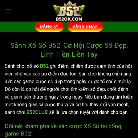
Bỏ
qua
nội
dung
ĐĂNG KÝ
ĐĂNG NHẬP
Sảnh Xổ Số B52: Cơ Hội Cược Số Đẹp,
Lĩnh Tiền Liền Tay
Sảnh chơi xổ số
B52
ghi điểm, chiếm được cảm tình của hội
viên nhờ vào các ưu điểm độc tôn. Sân chơi không chỉ mang
đến các game cược số đẹp trong ngày được tổ chức mới lạ.
Đó còn là cơ hội để người chơi tìm kiếm số đẹp, chốt đánh
và giành tiền thưởng ngay trong ngày. Nếu bạn đang tìm kiếm
một không gian cá cược thú vị và cơ hội thay đổi vận mệnh,
sảnh chơi
B52CLUB
sẽ là lựa chọn tuyệt vời dành cho bạn.
Đôi nét khám phá về sàn cược Xổ Số tại cổng
game B52