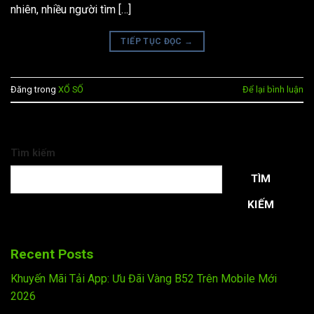
nhiên, nhiều người tìm […]
TIẾP TỤC ĐỌC
→
Đăng trong
XỔ SỐ
Để lại bình luận
Tìm kiếm
TÌM
KIẾM
Recent Posts
Khuyến Mãi Tải App: Ưu Đãi Vàng B52 Trên Mobile Mới
2026