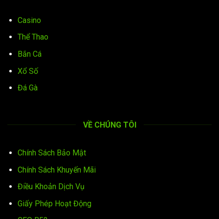
Casino
Thể Thao
Bắn Cá
Xổ Số
Đá Gà
VỀ CHÚNG TÔI
Chính Sách Bảo Mật
Chính Sách Khuyến Mãi
Điều Khoản Dịch Vụ
Giấy Phép Hoạt Động