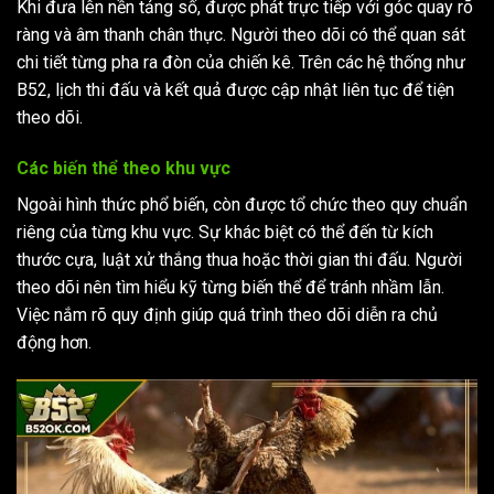
Khi đưa lên nền tảng số, được phát trực tiếp với góc quay rõ
ràng và âm thanh chân thực. Người theo dõi có thể quan sát
chi tiết từng pha ra đòn của chiến kê. Trên các hệ thống như
B52, lịch thi đấu và kết quả được cập nhật liên tục để tiện
theo dõi.
Các biến thể theo khu vực
Ngoài hình thức phổ biến, còn được tổ chức theo quy chuẩn
riêng của từng khu vực. Sự khác biệt có thể đến từ kích
thước cựa, luật xử thắng thua hoặc thời gian thi đấu. Người
theo dõi nên tìm hiểu kỹ từng biến thể để tránh nhầm lẫn.
Việc nắm rõ quy định giúp quá trình theo dõi diễn ra chủ
động hơn.