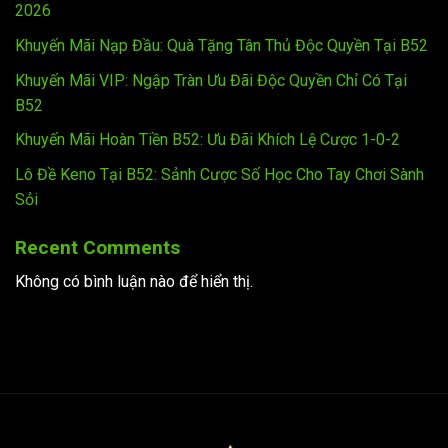
2026
Khuyến Mãi Nạp Đầu: Quà Tặng Tân Thủ Độc Quyền Tại B52
Khuyến Mãi VIP: Ngập Tràn Ưu Đãi Độc Quyền Chỉ Có Tại
B52
Khuyến Mãi Hoàn Tiền B52: Ưu Đãi Khích Lệ Cược 1-0-2
Lô Đề Keno Tại B52: Sảnh Cược Số Học Cho Tay Chơi Sành
Sỏi
Recent Comments
Không có bình luận nào để hiển thị.