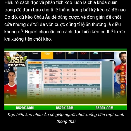
Hiểu rõ cách đọc và phân tích kèo luôn là chìa khóa quan
trọng để đảm bảo cho tỉ lệ thắng trong bất kỳ kèo cá độ nào.
Do đó, dù kèo Châu Âu dễ dàng cược, vẻ đơn giản để chốt
cửa nhưng để tối đa vốn cược cũng tỉ lệ ăn thưởng là điều
không dễ. Người chơi cần có cách đọc hiểu kèo cụ thể trước
khi xuống tiền chốt kèo.
Đọc hiểu kèo châu Âu sẽ giúp người chơi xuống tiền một cách
thông thái