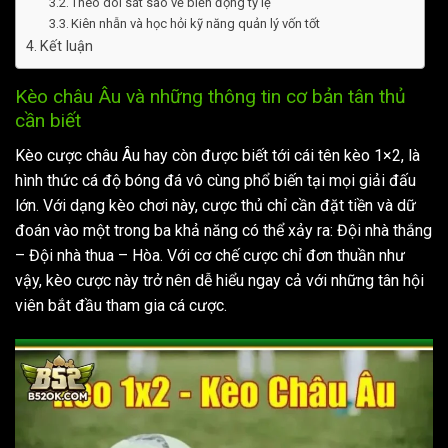
Theo dõi sát sao về biến động tỷ lệ
Kiên nhẫn và học hỏi kỹ năng quản lý vốn tốt
Kết luận
Kèo châu Âu và những thông tin cơ bản tân thủ
cần biết
Kèo cược châu Âu hay còn được biết tới cái tên kèo 1×2, là
hình thức cá độ bóng đá vô cùng phổ biến tại mọi giải đấu
lớn. Với dạng kèo chơi này, cược thủ chỉ cần đặt tiền và dữ
đoán vào một trong ba khả năng có thể xảy ra: Đội nhà thắng
– Đội nhà thua – Hòa. Với cơ chế cược chỉ đơn thuần như
vậy, kèo cược này trở nên dễ hiểu ngay cả với những tân hội
viên bắt đầu tham gia cá cược.