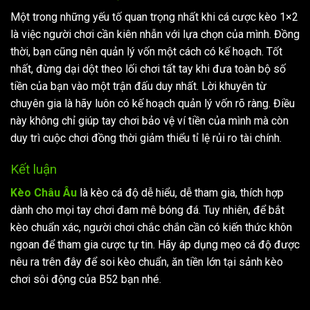
Một trong những yếu tố quan trọng nhất khi cá cược kèo 1×2
là việc người chơi cần kiên nhẫn với lựa chọn của mình. Đồng
thời, bạn cũng nên quản lý vốn một cách có kế hoạch. Tốt
nhất, đừng dại dột theo lối chơi tất tay khi đưa toàn bộ số
tiền của bạn vào một trận đấu duy nhất. Lời khuyên từ
chuyên gia là hãy luôn có kế hoạch quản lý vốn rõ ràng. Điều
này không chỉ giúp tay chơi bảo vệ ví tiền của mình mà còn
duy trì cuộc chơi đồng thời giảm thiểu tỉ lệ rủi ro tài chính.
Kết luận
Kèo Châu Âu
là kèo cá độ dễ hiểu, dễ tham gia, thích hợp
dành cho mọi tay chơi đam mê bóng đá. Tuy nhiên, để bắt
kèo chuẩn xác, người chơi chắc chắn cần có kiến thức khôn
ngoan để tham gia cược tự tin. Hãy áp dụng mẹo cá độ được
nêu ra trên đây để soi kèo chuẩn, ăn tiền lớn tại sảnh kèo
chơi sôi động của B52 bạn nhé.