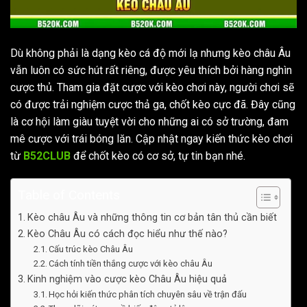
Dù không phải là dạng kèo cá độ mới lạ nhưng kèo châu Âu
vẫn luôn có sức hút rất riêng, được yêu thích bởi hàng nghìn
cược thủ. Tham gia đặt cược với kèo chơi này, người chơi sẽ
có được trải nghiệm cược thả ga, chốt kèo cực đã. Đây cũng
là cơ hội làm giàu tuyệt vời cho những ai có sở trường, đam
mê cược với trái bóng lăn. Cập nhật ngay kiến thức kèo chơi
từ
B52CLUB
để chốt kèo có cơ sở, tự tin bạn nhé.
Table of Contents
Kèo châu Âu và những thông tin cơ bản tân thủ cần biết
Kèo Châu Âu có cách đọc hiểu như thế nào?
Cấu trúc kèo Châu Âu
Cách tính tiền thắng cược với kèo châu Âu
Kinh nghiệm vào cược kèo Châu Âu hiệu quả
Học hỏi kiến thức phân tích chuyên sâu về trận đấu