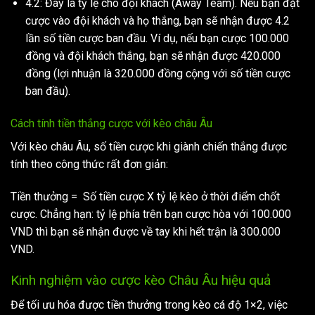
4.2: Đây là tỷ lệ cho đội khách (Away Team). Nếu bạn đặt
cược vào đội khách và họ thắng, bạn sẽ nhận được 4.2
lần số tiền cược ban đầu. Ví dụ, nếu bạn cược 100.000
đồng và đội khách thắng, bạn sẽ nhận được 420.000
đồng (lợi nhuận là 320.000 đồng cộng với số tiền cược
ban đầu).
Cách tính tiền thắng cược với kèo châu Âu
Với kèo châu Âu, số tiền cược khi giành chiến thắng được
tính theo công thức rất đơn giản:
Tiền thưởng = Số tiền cược X tỷ lệ kèo ở thời điểm chốt
cược. Chẳng hạn: tỷ lệ phía trên bạn cược hòa với 100.000
VND thì bạn sẽ nhận được về tay khi hết trận là 300.000
VND.
Kinh nghiệm vào cược kèo Châu Âu hiệu quả
Để tối ưu hóa được tiền thưởng trong kèo cá độ 1×2, việc