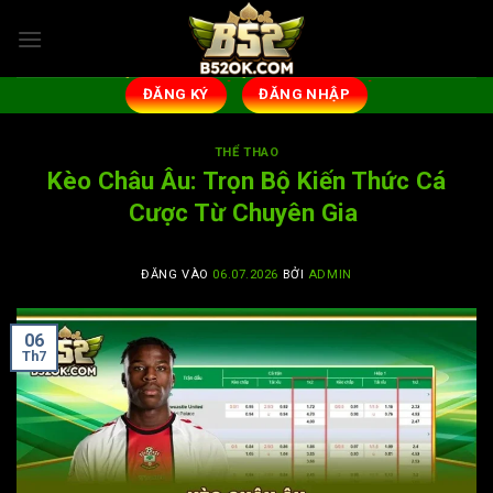
Bỏ
qua
nội
dung
ĐĂNG KÝ
ĐĂNG NHẬP
THỂ THAO
Kèo Châu Âu: Trọn Bộ Kiến Thức Cá
Cược Từ Chuyên Gia
ĐĂNG VÀO
06.07.2026
BỞI
ADMIN
06
Th7