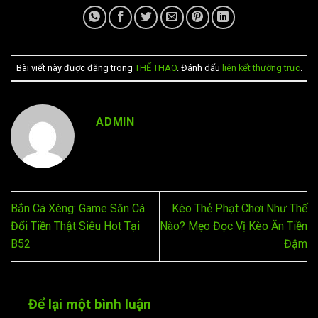
Bài viết này được đăng trong
THỂ THAO
. Đánh dấu
liên kết thường trực
.
ADMIN
Bắn Cá Xèng: Game Săn Cá
Kèo Thẻ Phạt Chơi Như Thế
Đổi Tiền Thật Siêu Hot Tại
Nào? Mẹo Đọc Vị Kèo Ăn Tiền
B52
Đậm
Để lại một bình luận