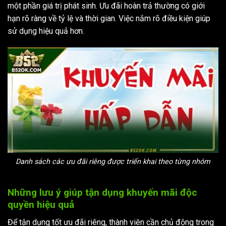
một phần giá trị phát sinh. Ưu đãi hoàn trả thường có giới
hạn rõ ràng về tỷ lệ và thời gian. Việc nắm rõ điều kiện giúp
sử dụng hiệu quả hơn.
Danh sách các ưu đãi riêng được triển khai theo từng nhóm
Những lưu ý giúp tận dụng khuyến mãi độc
quyền hiệu quả
Để tận dụng tốt ưu đãi riêng, thành viên cần chủ động trong