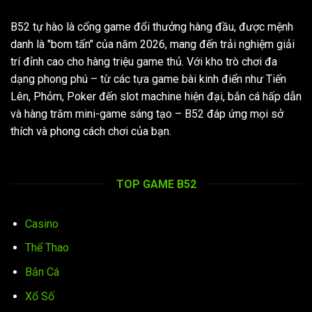
B52 tự hào là cổng game đổi thưởng hàng đầu, được mệnh
danh là "bom tấn" của năm 2026, mang đến trải nghiệm giải
trí đỉnh cao cho hàng triệu game thủ. Với kho trò chơi đa
dạng phong phú – từ các tựa game bài kinh điển như Tiến
Lên, Phỏm, Poker đến slot machine hiện đại, bắn cá hấp dẫn
và hàng trăm mini-game sáng tạo – B52 đáp ứng mọi sở
thích và phong cách chơi của bạn.
TOP GAME B52
Casino
Thể Thao
Bắn Cá
Xổ Số