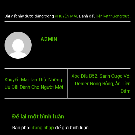
Bài viết này được đăng trong
KHUYẾN MÃI
. Đánh dấu
liên kết thường trực
.
ADMIN
Xóc Đĩa B52: Sảnh Cược Với
Khuyến Mãi Tân Thủ: Những
Dealer Nóng Bỏng, Ăn Tiền
Ưu Đãi Dành Cho Người Mới
Đậm
Để lại một bình luận
Bạn phải
đăng nhập
để gửi bình luận.