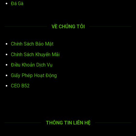
Đá Gà
VỀ CHÚNG TÔI
Chính Sách Bảo Mật
Chính Sách Khuyến Mãi
Điều Khoản Dịch Vụ
Giấy Phép Hoạt Động
CEO B52
THÔNG TIN LIÊN HỆ